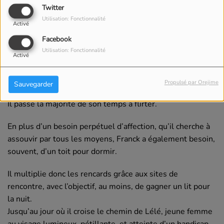
Twitter
Utilisation: Fonctionnalité
Activé
Facebook
09 JANVIER 2025
Utilisation: Fonctionnalité
Activé
Écouter le podcast
Télécharger le podcast
Propulsé par Orejime
Sauvegarder
Franck est désinvolte, superficiel et sans ambition.
Il passe la majorité de son temps à flirter.
En plus
d’un besoin perpétuel d’affection, qu’il cherche à
assouvir par tous les moyens, Franck a également
besoin,
souvent, d’un toit pour dormir.
Il multiplie
donc les rencards grâce aux sites de
rencontre, avec
l’objectif, au moins, de gagner un lit pour
la nuit.
Jusqu’au jour où il croise le chemin de Lélé, jeune
femme