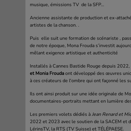
musique, émissions TV de la SFP…
Ancienne assistante de production et ex-attach
artistes de la chanson. .
Puis elle suit une formation de scénariste , pass
de notre époque, Mona Frouda s’investit aujourd
mêlant exigence artistique et authenticité
Installés à Cannes Bastide Rouge depuis 2022, 
et Monia Frouda
ont développé des œuvres uni
à ces créateurs de l'ombre qui ont façonné les s
​Ils ont ainsi produit sur une idée originale de M
documentaires-portraits mettant en lumière des
Les premiers volets dédiés à
Jean Renard et Mic
2022 et 2023 avec le soutien de la SACEM e
LérinsTV,
la RTS (TV
Suisse) et T
ÉLÉPAESE
.