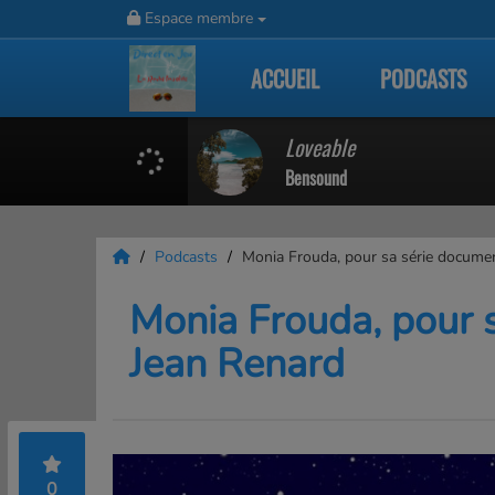
Espace membre
ACCUEIL
PODCASTS
Loveable
Bensound
Podcasts
Monia Frouda, pour sa série documen
Monia Frouda, pour s
Jean Renard
0