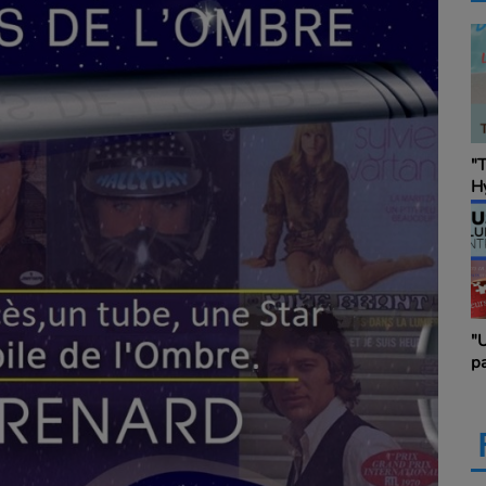
"Touche à Tout &
Le
Hybride", en co-
Fe
animation avec Audrey
Ci
Chapot avec un(e)
invité(e) ... Touche à Tout
& Hybride
"Un peu d'economie", en
L'
partenariat avec "Le
H
Business Club de France
des Entrepreneurs"