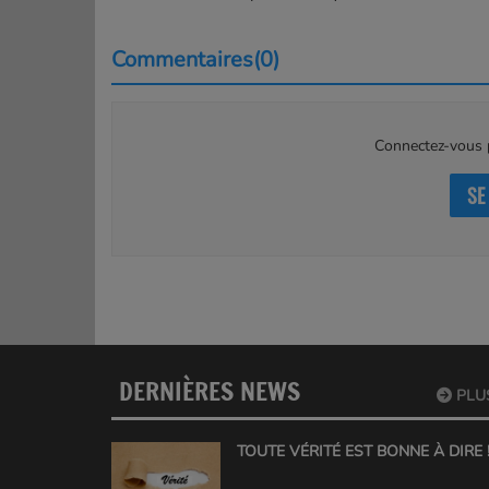
Commentaires(0)
Connectez-vous p
SE
DERNIÈRES NEWS
PLU
TOUTE VÉRITÉ EST BONNE À DIRE !!