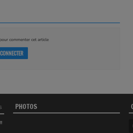
our commenter cet article
 CONNECTER
PHOTOS
S
!