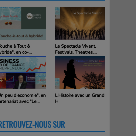
 Spectacle Vivant,
La passion du Cinéma,
stivals, Theatres,
Cannes, Lumière Lyon, ...
nemas, ...
et les autres
Histoire avec un Grand
"Les Insolites de ..." par
Alain, le Globe Trotteur
en Action
RETROUVEZ-NOUS SUR