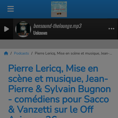
bensound-thelounge.mp3
Unknown
Podcasts
Pierre Lericq, Mise en scène et musique, Jean-Pierre & Sylvain Bugnon - comédiens pour Sacco & Vanzetti sur le Off Avignon 26
Pierre Lericq, Mise en
scène et musique, Jean-
Pierre & Sylvain Bugnon
- comédiens pour Sacco
& Vanzetti sur le Off