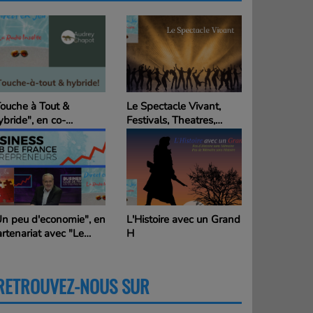
Touche à Tout &
Le Spectacle Vivant,
La passion
bride", en co-
Festivals, Theatres,
Cannes, Lum
nimation avec Audrey
Cinemas, ...
et les autr
hapot avec un(e)
vité(e) ... Touche à Tout
 Hybride
Un peu d'economie", en
L'Histoire avec un Grand
"Les Insolit
rtenariat avec "Le
H
Alain, le G
usiness Club de France
en Action
es Entrepreneurs"
RETROUVEZ-NOUS SUR