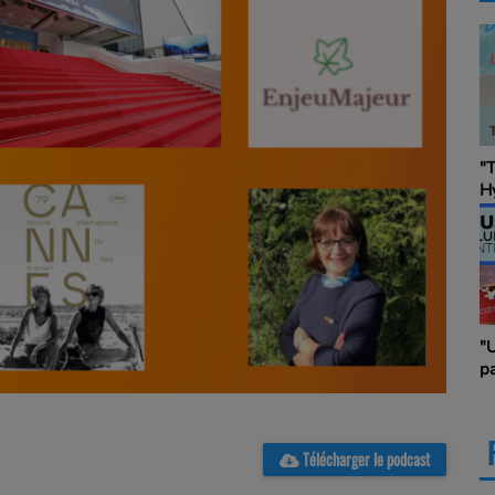
"
Hy
a
C
in
&
"
pa
B
d
Télécharger le podcast