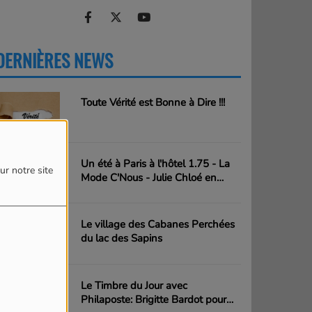
DERNIÈRES NEWS
PLUS
Toute Vérité est Bonne à Dire !!!
Un été à Paris à l'hôtel 1.75 - La
ur notre site
Mode C'Nous - Julie Chloé en
action
Le village des Cabanes Perchées
du lac des Sapins
Le Timbre du Jour avec
Philaposte: Brigitte Bardot pour