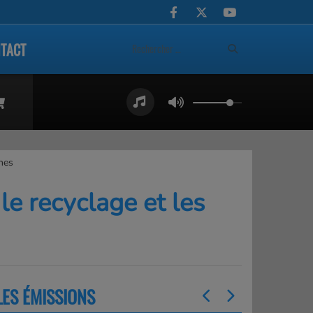
TACT
nnes
le recyclage et les
LES ÉMISSIONS