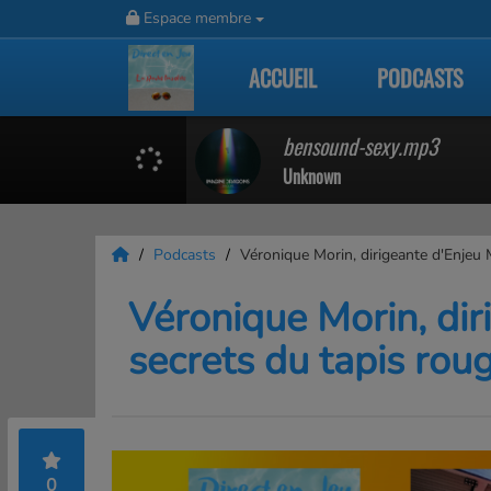
Espace membre
ACCUEIL
PODCASTS
bensound-sexy.mp3
Unknown
Podcasts
Véronique Morin, dirigeante d'Enjeu 
Véronique Morin, dir
secrets du tapis rou
0