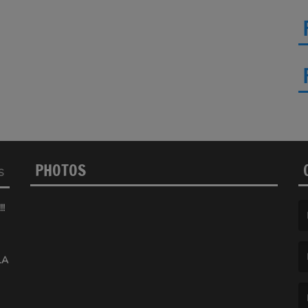
PHOTOS
S
!
(L
LA
(L