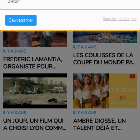
Activé
PHOTOGRAPHIES
FESTIVAL LUMIÈRE SA
14 OCT 23
Propulsé par Orejime
Sauvegarder
IL Y A 2 ANS
IL Y A 2 ANS
LES COULISSES DE LA
FREDERIC LAMANTIA,
COUPE DU MONDE PAR
ORGANISTE POUR
SANDRINE THESILLAT -
L'HOMMAGE À JEAN
PHOTOGRAPHIES
FERRAT À LA
CATHÉDRALE DE
BOURGES LE 15
OCTOBRE 2023
IL Y A 3 ANS
IL Y A 3 ANS
UN JOUR, UN FILM QUI
AMBRE DIOSSE, UN
A CHOISI LYON COMME
TALENT DÉJÀ ET
DÉCOR
BIENTÔT ENCORE PLUS