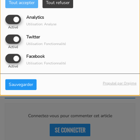
Tout accepter
Tout refuser
Analytics
Utilisation: Analyse
Activé
Twitter
Utilisation: Fonctionnalité
Activé
Facebook
21 JUIN 2025
Utilisation: Fonctionnalité
Activé
Sister Act Project 210625
Propulsé par Orejime
Sauvegarder
Commentaires(0)
Connectez-vous pour commenter cet article
SE CONNECTER