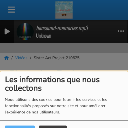
bensound-memories.mp3
Unknown
Vidéos
Sister Act Project 210625
Sister Act Project
Les informations que nous
210625
collectons
Nous utilisons des cookies pour fournir les services et les
fonctionnalités proposés sur notre site et pour améliorer
l'expérience de nos utilisateurs.