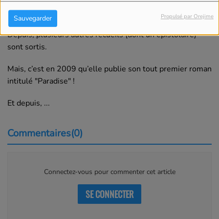
Le livre est publié sous le titre de "Plume émoi", en
2005.
Propulsé par Orejime
Sauvegarder
Depuis, plusieurs autres recueils (dont un épistolaire)
sont sortis.
Mais, c’est en 2009 qu’elle publie son tout premier roman
intitulé "Paradise" !
Et depuis, ...
Commentaires(0)
Connectez-vous pour commenter cet article
SE CONNECTER