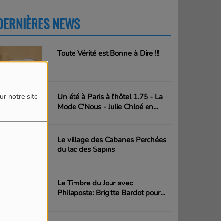
DERNIÈRES NEWS
PLUS
Toute Vérité est Bonne à Dire !!!
Un été à Paris à l'hôtel 1.75 - La
ur notre site
Mode C'Nous - Julie Chloé en
action
Le village des Cabanes Perchées
du lac des Sapins
Le Timbre du Jour avec
Philaposte: Brigitte Bardot pour
l'inauguration de la plage Brigitte
Bardot en plein festival de