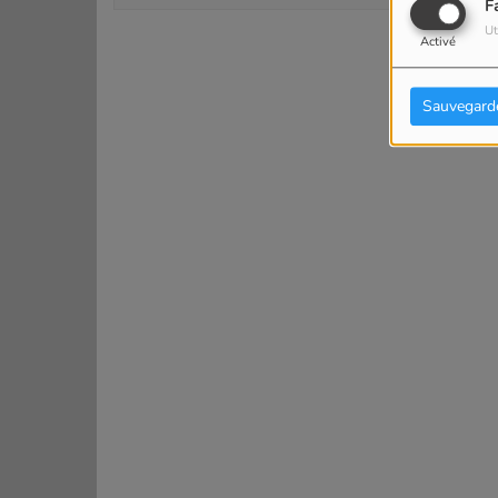
F
Ut
Activé
Sauvegard