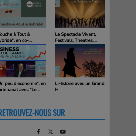
Le Spectacle Vivant,
La passion du Cinéma,
Festivals, Theatres,
Cannes, Lumière Lyon, ...
drey
Cinemas, ...
et les autres
 à Tout
e", en
L'Histoire avec un Grand
"Les Insolites de ..." par
Le
H
Alain, le Globe Trotteur
France
en Action
"
RETROUVEZ-NOUS SUR