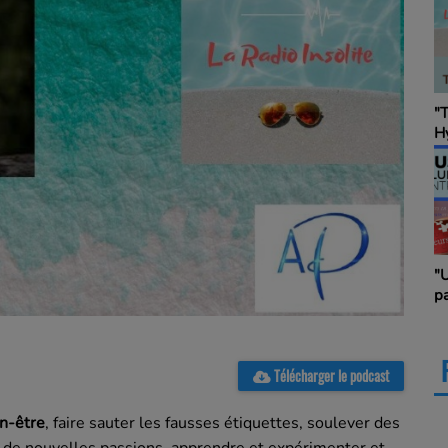
"Touche à Tout &
Hybride", en co-
animation avec Au
Chapot avec un(e)
invité(e) ... Touche
& Hybride
"Un peu d'economi
partenariat avec "
Business Club de 
des Entrepreneurs
Télécharger le podcast
en-être
, faire sauter les fausses étiquettes, soulever des
er de nouvelles passions, apprendre et expérimenter et