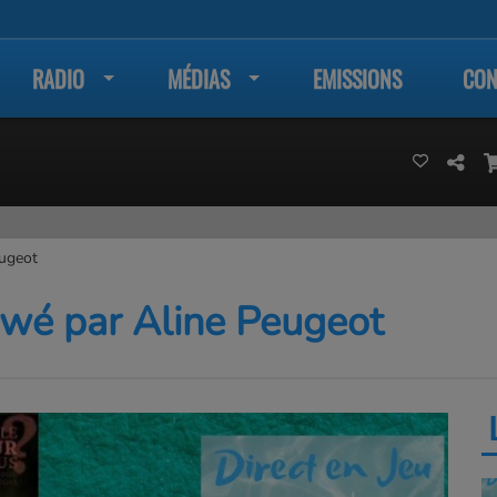
RADIO
MÉDIAS
EMISSIONS
CON
eugeot
iewé par Aline Peugeot