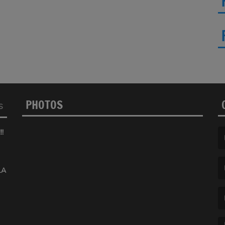
PHOTOS
S
!
(L
LA
(L