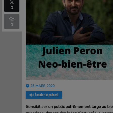
0
0
25 MARS 2020
Écouter le podcast
Sensibiliser un public extrêmement large au bi
questions, donner des idées d’activités, suscit