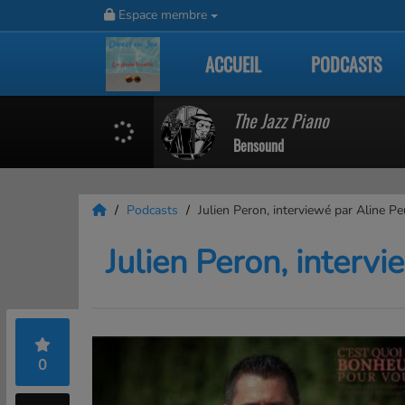
Espace membre
ACCUEIL
PODCASTS
The Jazz Piano
Bensound
Podcasts
Julien Peron, interviewé par Aline P
Julien Peron, interv
0