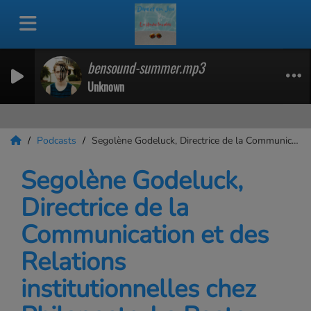
bensound-summer.mp3
Unknown
Podcasts
Segolène Godeluck, Directrice de la Communication et des Relations institutionnelles chez Philaposte-La Poste pour les timbres Premier Jour
Segolène Godeluck,
Directrice de la
Communication et des
Relations
institutionnelles chez