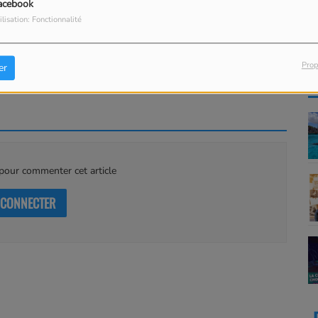
acebook
ilisation: Fonctionnalité
ir travailler avec leurs chiens, dégustez les nombreux
rtisans locaux, écoutez leurs histoires et anecdotes autour
Prop
er
r leurs recettes et leur bonne cuisine.
our commenter cet article
 CONNECTER