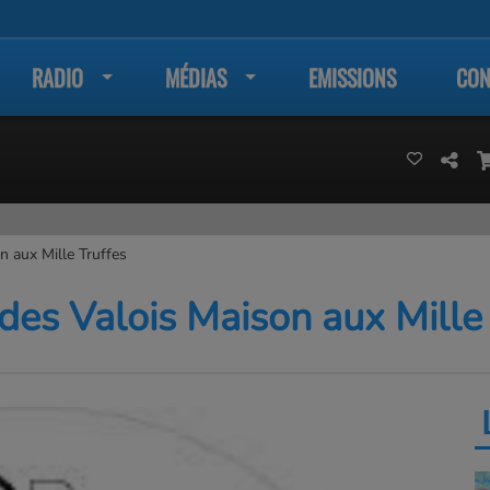
RADIO
MÉDIAS
EMISSIONS
CON
n aux Mille Truffes
 des Valois Maison aux Mille