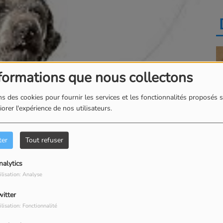
formations que nous collectons
s des cookies pour fournir les services et les fonctionnalités proposés s
orer l'expérience de nos utilisateurs.
ter
Tout refuser
Télécharger le podcast
nalytics
rgogne
ilisation: Analyse
arey-les-Fussey, Thierry, le propriétaire, et son fils
witter
vous font découvrir un met rare et fin : la Truffe de
ilisation: Fonctionnalité