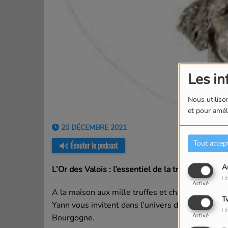
Les in
Nous utilison
et pour améli
20 DÉCEMBRE 2021
Tout accep
Écouter le podcast
A
L’Or des Valois : l’essentiel de la truffe de Bou
Ut
Activé
A la maison aux mille truffes et champignons à M
T
Yann vous invitent dans l’univers de la Truffe et 
Ut
Activé
Bourgogne.