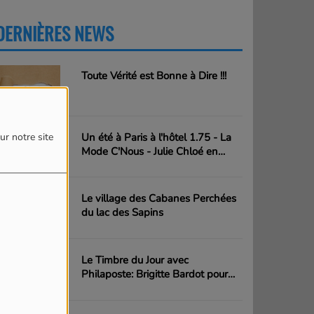
DERNIÈRES NEWS
PLUS
Toute Vérité est Bonne à Dire !!!
Un été à Paris à l'hôtel 1.75 - La
ur notre site
Mode C'Nous - Julie Chloé en
action
Le village des Cabanes Perchées
du lac des Sapins
Le Timbre du Jour avec
Philaposte: Brigitte Bardot pour
l'inauguration de la plage Brigitte
Bardot en plein festival de