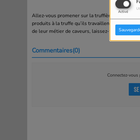
F
Ut
Activé
Allez-vous promener sur la truffière pour les vo
produits à la truffe qu’ils travaillent avec les a
Sauvegard
de leur métier de caveurs, laissez-vous tenter pa
Commentaires(0)
Connectez-vous p
SE