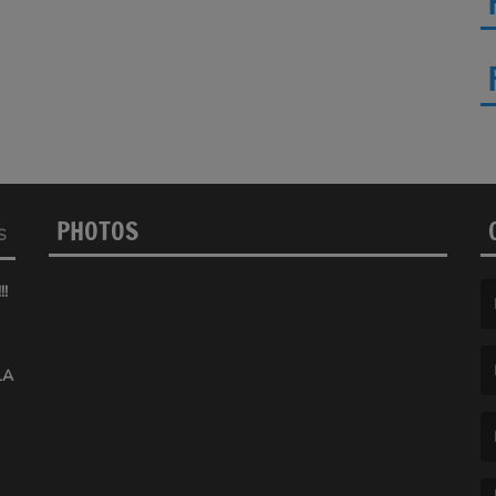
PHOTOS
S
!
(L
LA
(L