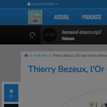
Espace membre
ACCUEIL
PODCASTS
bensound-dreams.mp3
Unknown
Podcasts
Thierry Bezeux, l'Or des Valois Maiso
Thierry Bezeux, l'Or
0