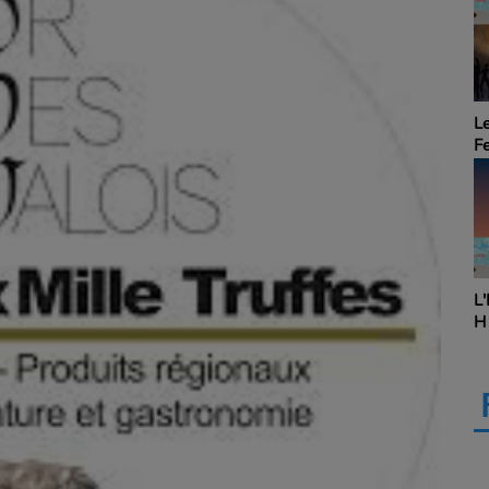
"Touche à Tout &
Le
Hybride", en co-
Fe
animation avec Audrey
Ci
Chapot avec un(e)
invité(e) ... Touche à Tout
& Hybride
"Un peu d'economie", en
L'
partenariat avec "Le
H
Business Club de France
des Entrepreneurs"