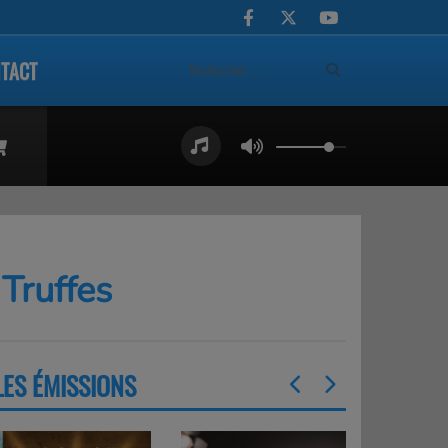
TACT
 Truffes
LES ÉMISSIONS