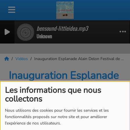
bensound-littleidea.mp3
Unknown
Vidéos
Inauguration Esplanade Alain Delon Festival de Cannes 2026
Inauguration Esplanade
Alain Delon Festival de
Les informations que nous
Cannes 2026
collectons
Nous utilisons des cookies pour fournir les services et les
fonctionnalités proposés sur notre site et pour améliorer
l'expérience de nos utilisateurs.