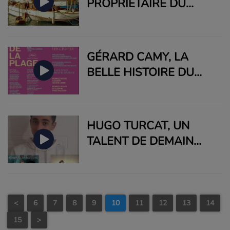
PROPRIÉTAIRE DU
O'REMINGTON, LA
RENAISSANCE
NAUTIQUE D'UNE
GÉRARD CAMY, LA
LÉGENDE DU 7ÈME ART
BELLE HISTOIRE DU
CINÉMA DE LA PLAGE
AU FESTIVAL DE
CANNES
HUGO TURCAT, UN
TALENT DE DEMAIN
POUR SA "PREMIÈRE"
PREMIÈRE PARTIE
<
6
7
8
9
10
11
12
13
14
15
>