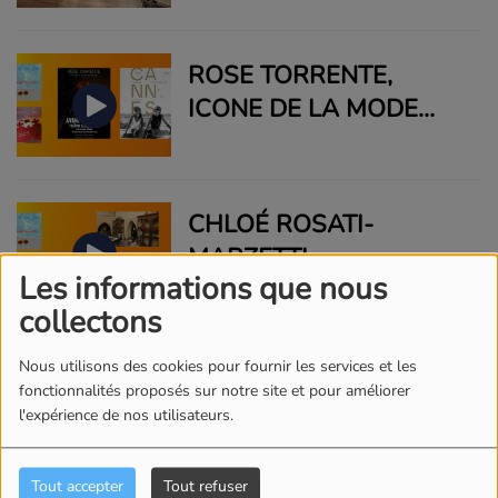
L'ORCHESTRE
NATIONAL DE CANNES
ROSE TORRENTE,
ICONE DE LA MODE
FRANÇAISE ET ALON
ASSOULINE POUR LE
DOCUMENTAIRE SUR
CHLOÉ ROSATI-
ROSE TORRENTE EN
MARZETTI -
OUVERTURE DU 79ÈME
Les informations que nous
ANTHROPOLOGUE,
FESTIVAL DE CANNES
collectons
MÉDIATRICE
CULTURELLE,
Nous utilisons des cookies pour fournir les services et les
JENNY THIBAULT,
VALORISATION
fonctionnalités proposés sur notre site et pour améliorer
DIRECTRICE GÉNÉRALE
l'expérience de nos utilisateurs.
SCIENTIFIQUE ET
DE LA SOCIÉTÉ DES
RECHERCHE DES
ARTS
MUSÉES DE CANNES
Tout accepter
Tout refuser